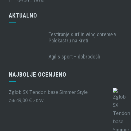
09.00 - 16.00
AKTUALNO
Testiranje surf in wing opreme v
Palekastru na Kreti
Agilis sport – dobrodošli
NAJBOLJE OCENJENO
Zglob SX Tendon base Simmer Style
49,00
€
Od:
z DDV