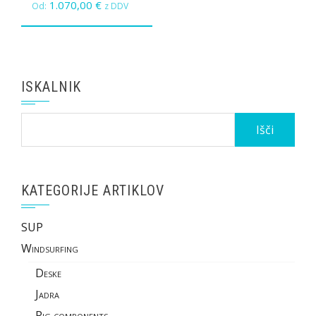
1.070,00
€
Od:
z DDV
ISKALNIK
Išči:
KATEGORIJE ARTIKLOV
SUP
Windsurfing
Deske
Jadra
Rig components