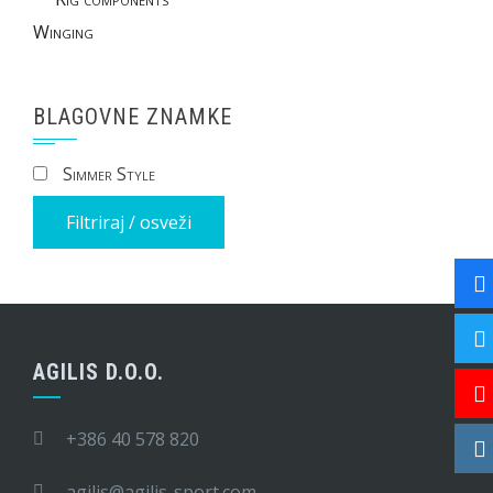
Winging
BLAGOVNE ZNAMKE
Simmer Style
Filtriraj / osveži
AGILIS D.O.O.
+386 40 578 820
agilis@agilis-sport.com