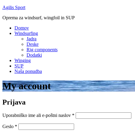
Skip
Agilis Sport
to
Oprema za windsurf, wingfoil in SUP
content
Domov
Windsurfing
Jadra
Deske
Rig components
Dodatki
Winging
SUP
Naša ponudba
My account
Prijava
Zahtevano
Uporabniško ime ali e-poštni naslov
*
Zahtevano
Geslo
*