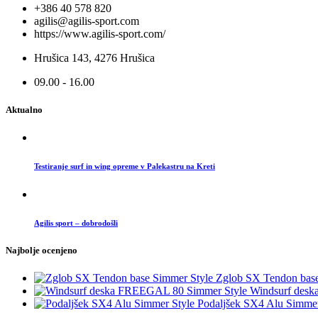
+386 40 578 820
agilis@agilis-sport.com
https://www.agilis-sport.com/
Hrušica 143, 4276 Hrušica
09.00 - 16.00
Aktualno
Testiranje surf in wing opreme v Palekastru na Kreti
Agilis sport – dobrodošli
Najbolje ocenjeno
Zglob SX Tendon base
Windsurf des
Podaljšek SX4 Alu Simmer