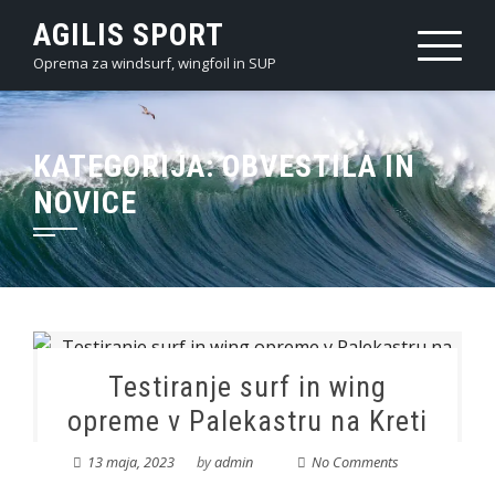
Skip
AGILIS SPORT
to
Oprema za windsurf, wingfoil in SUP
content
KATEGORIJA:
OBVESTILA IN
NOVICE
Testiranje surf in wing
opreme v Palekastru na Kreti
13 maja, 2023
by
admin
No Comments