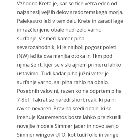
Vzhodna Kreta je, kar se tiče vetra eden od
najzanesljivejših delov sredozemskega morja.
Palekastro leži v tem delu Krete in zaradi lege
in razčlenjene obale nudi zelo varno
surfanje. V smeri kamor piha
severozahodnik, ki je najbolj pogost poleti
(NW) ležita dva manjša otoka in 1km pod
njima še rt, kjer se v skrajnem primeru lahko
ustavimo. Tudi kadar piha južni veter je
surfanje varno, saj piha rahlo na obalo.
Posebnih valov ni, razen ko na odprtem piha
7-8bf. Takrat se naredi shorbreak, ki pa ni
ravno nevaren. Prav na sredi obale, ki se
imenuje Kauremenos boste lahko preizkusili
novejše modele Simmer jader in novo serijo
Simmer wingow UFO, kot tudi foile in winge