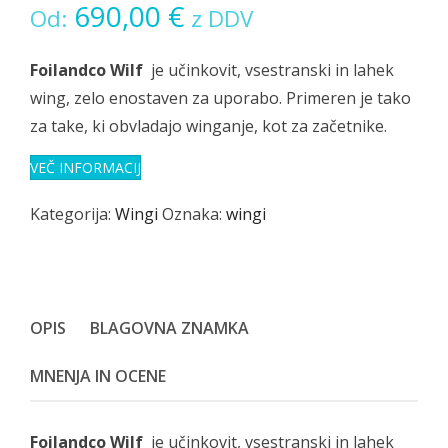
690,00
€
Od:
z DDV
Foilandco Wilf
je učinkovit, vsestranski in lahek
wing, zelo enostaven za uporabo. Primeren je tako
za take, ki obvladajo winganje, kot za začetnike.
VEČ INFORMACIJ
Kategorija:
Wingi
Oznaka:
wingi
OPIS
BLAGOVNA ZNAMKA
MNENJA IN OCENE
Foilandco Wilf
je učinkovit, vsestranski in lahek