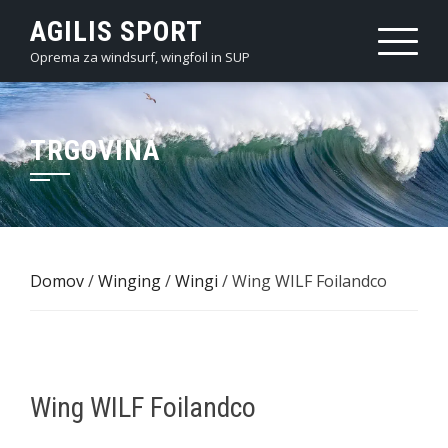
Skip
AGILIS SPORT
to
Oprema za windsurf, wingfoil in SUP
content
TRGOVINA
Domov
/
Winging
/
Wingi
/ Wing WILF Foilandco
Wing WILF Foilandco