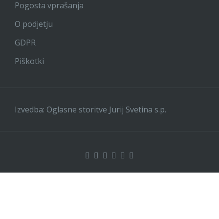
Pogosta vprašanja
O podjetju
GDPR
Piškotki
Izvedba: Oglasne storitve Jurij Svetina s.p.